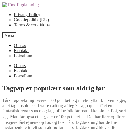
Spring
Spring
til
til
Privacy Policy
navigation
indhold
Cookiepolitik (EU)
Terms & conditions
Menu
Om os
Kontakt
Fotoalbum
Om os
Kontakt
Fotoalbum
Tagpap er populært som aldrig før
Tårs Tagdækning leverer 100 pct. tæt tag i hele Jylland. Hvem siger,
at et tag absolut skal være rødt og af tegl? Tagpap har fået en
fantastisk renaissance og lagt af fagfolk får man ikke blot et flot, sort
tag. Man får også et tag, der er 100 pct. tæt. Det har flere og flere
husejere fået øjnene op for, og hos Tårs Tagdækning har de fire
medarbejdere travlt som aldrig før. Tårs Tagdækning blev stiftet i