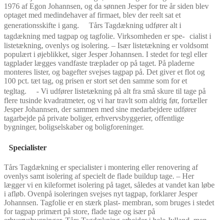
1976 af Egon Johannsen, og da sønnen Jesper for tre år siden blev
optaget med medindehaver af firmaet, blev der reelt sat et
generationsskifte i gang. Tårs Tagdækning udfører alt i
tagdækning med tagpap og tagfolie. Virksomheden er spe- cialist i
listetækning, ovenlys og isolering. – Især listetækning er voldsomt
populært i øjeblikket, siger Jesper Johannsen. I stedet for tegl eller
tagplader lægges vandfaste træplader op på taget. På pladerne
monteres lister, og bagefter svejses tagpap på. Det giver et flot og
100 pct. tæt tag, og prisen er stort set den samme som for et
tegltag. - Vi udfører listetækning på alt fra små skure til tage på
flere tusinde kvadratmeter, og vi har travlt som aldrig før, fortæller
Jesper Johannsen, der sammen med sine medarbejdere udfører
tagarbejde på private boliger, erhvervsbyggerier, offentlige
bygninger, boligselskaber og boligforeninger.
Specialister
Tårs Tagdækning er specialister i montering eller renovering af
ovenlys samt isolering af specielt de flade buildup tage. – Her
lægger vi en kileformet isolering på taget, således at vandet kan løbe
i afløb. Ovenpå isoleringen svejses nyt tagpap, forklarer Jesper
Johannsen. Tagfolie er en stærk plast- membran, som bruges i stedet
for tagpap primært på store, flade tage og især på