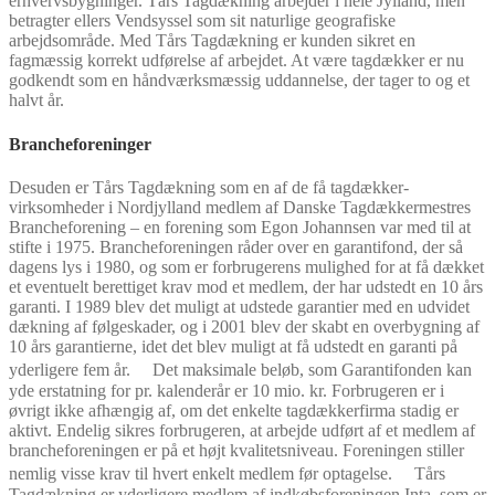
erhvervsbygninger. Tårs Tagdækning arbejder i hele Jylland, men
betragter ellers Vendsyssel som sit naturlige geografiske
arbejdsområde. Med Tårs Tagdækning er kunden sikret en
fagmæssig korrekt udførelse af arbejdet. At være tagdækker er nu
godkendt som en håndværksmæssig uddannelse, der tager to og et
halvt år.
Brancheforeninger
Desuden er Tårs Tagdækning som en af de få tagdækker-
virksomheder i Nordjylland medlem af Danske Tagdækkermestres
Brancheforening – en forening som Egon Johannsen var med til at
stifte i 1975. Brancheforeningen råder over en garantifond, der så
dagens lys i 1980, og som er forbrugerens mulighed for at få dækket
et eventuelt berettiget krav mod et medlem, der har udstedt en 10 års
garanti. I 1989 blev det muligt at udstede garantier med en udvidet
dækning af følgeskader, og i 2001 blev der skabt en overbygning af
10 års garantierne, idet det blev muligt at få udstedt en garanti på
yderligere fem år. Det maksimale beløb, som Garantifonden kan
yde erstatning for pr. kalenderår er 10 mio. kr. Forbrugeren er i
øvrigt ikke afhængig af, om det enkelte tagdækkerfirma stadig er
aktivt. Endelig sikres forbrugeren, at arbejde udført af et medlem af
brancheforeningen er på et højt kvalitetsniveau. Foreningen stiller
nemlig visse krav til hvert enkelt medlem før optagelse. Tårs
Tagdækning er yderligere medlem af indkøbsforeningen Inta, som er