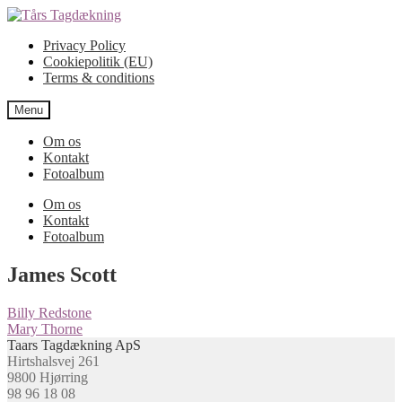
Spring
Spring
til
til
Privacy Policy
navigation
indhold
Cookiepolitik (EU)
Terms & conditions
Menu
Om os
Kontakt
Fotoalbum
Om os
Kontakt
Fotoalbum
James Scott
Indlægsnavigation
Forrige
Billy Redstone
indlæg:
Næste
Mary Thorne
indlæg:
Taars Tagdækning ApS
Hirtshalsvej 261
9800 Hjørring
98 96 18 08